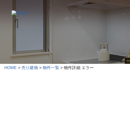
HOME
>
売り建物
>
物件一覧
> 物件詳細 エラー