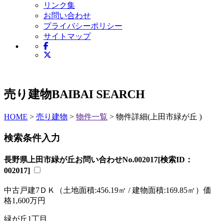
リンク集
お問い合わせ
プライバシーポリシー
サイトマップ
売り建物
BAIBAI SEARCH
HOME
>
売り建物
>
物件一覧
> 物件詳細(上田市緑が丘 )
検索条件入力
長野県上田市緑が丘
お問い合わせNo.
002017
[検索ID：
002017]
中古戸建
7ＤＫ
（土地面積:456.19㎡ / 建物面積:169.85㎡）
価
格
1,600万円
緑が丘1丁目