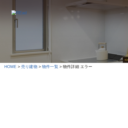
HOME
>
売り建物
>
物件一覧
> 物件詳細 エラー